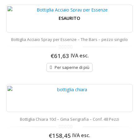
ESAURITO
Bottiglia Acciaio Spray per Essenze – The Bars – pezzo singolo
0
€61,63
IVA esc.
di
5
Per saperne di più
Bottiglia Chiara 10cl – Gma Serigrafia – Conf. 48 Pezzi
0
€158,45
IVA esc.
di