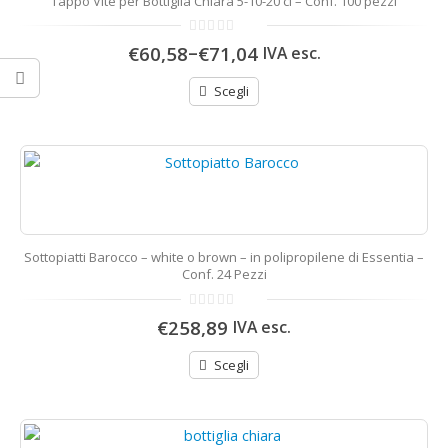
Tappo Vite per Bottiglia Chiara 5-10-20 cl – Conf. 100 pezzi
0
–
€60,58
€71,04
IVA esc.
di
5
Scegli
Sottopiatti Barocco – white o brown – in polipropilene di Essentia –
Conf. 24 Pezzi
0
€258,89
IVA esc.
di
5
Scegli