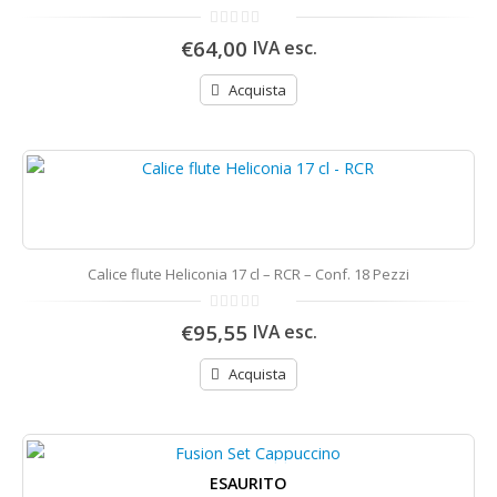
0
€64,00
IVA esc.
di
5
Acquista
Calice flute Heliconia 17 cl – RCR – Conf. 18 Pezzi
0
€95,55
IVA esc.
di
5
Acquista
ESAURITO