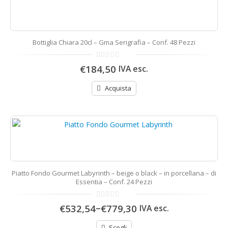
Bottiglia Chiara 20cl – Gma Serigrafia – Conf. 48 Pezzi
0
€184,50
IVA esc.
di
5
Acquista
Piatto Fondo Gourmet Labyrinth – beige o black – in porcellana – di
Essentia – Conf. 24 Pezzi
0
–
€532,54
€779,30
IVA esc.
di
5
Scegli