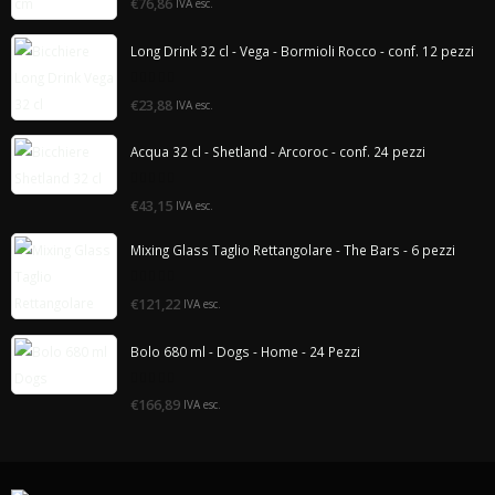
€76,86
IVA esc.
di
5
Long Drink 32 cl - Vega - Bormioli Rocco - conf. 12 pezzi
0
€23,88
IVA esc.
di
5
Acqua 32 cl - Shetland - Arcoroc - conf. 24 pezzi
0
€43,15
IVA esc.
di
5
Mixing Glass Taglio Rettangolare - The Bars - 6 pezzi
0
€121,22
IVA esc.
di
5
Bolo 680 ml - Dogs - Home - 24 Pezzi
0
€166,89
IVA esc.
di
5