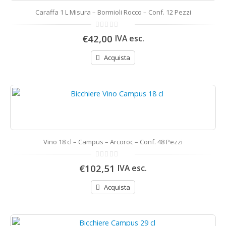
Caraffa 1 L Misura – Bormioli Rocco – Conf. 12 Pezzi
0
€42,00
IVA esc.
di
5
Acquista
Vino 18 cl – Campus – Arcoroc – Conf. 48 Pezzi
0
€102,51
IVA esc.
di
5
Acquista