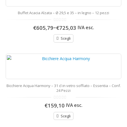
Buffet Acacia Alzata – Ø 29,5 e 35 – in legno – 12 pezzi
0
–
€605,79
€725,03
IVA esc.
di
5
Scegli
Bicchiere Acqua Harmony – 31 cl in vetro soffiato – Essentia – Conf.
24 Pezzi
0
€159,10
IVA esc.
di
5
Scegli