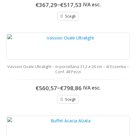
0
–
€367,29
€517,53
IVA esc.
di
5
Scegli
Vassoio Ovale Ultralight – in porcellana 31,2 e 26 cm – di Essentia –
Conf. 48 Pezzi
0
–
€560,57
€798,86
IVA esc.
di
5
Scegli