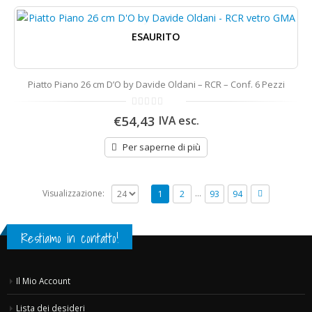
ESAURITO
Piatto Piano 26 cm D’O by Davide Oldani – RCR – Conf. 6 Pezzi
0
€54,43
IVA esc.
di
5
Per saperne di più
…
Visualizzazione:
1
2
93
94
Restiamo in contatto!
Il Mio Account
Lista dei desideri