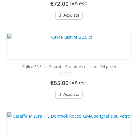
0
€72,00
IVA esc.
di
5
Acquista
Calice 22,5 cl – Bistrot – Pasabahce – conf. 24 pezzi
0
€55,00
IVA esc.
di
5
Acquista