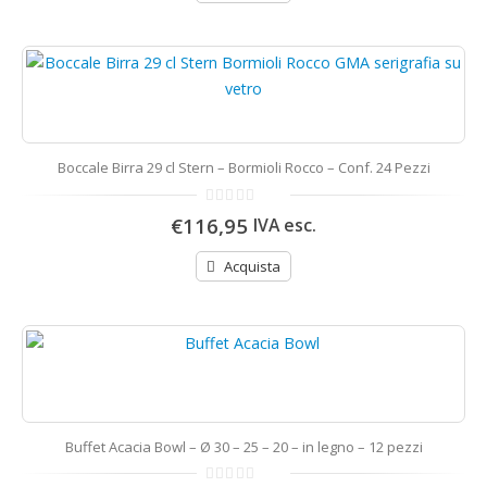
Boccale Birra 29 cl Stern – Bormioli Rocco – Conf. 24 Pezzi
0
€116,95
IVA esc.
di
5
Acquista
Buffet Acacia Bowl – Ø 30 – 25 – 20 – in legno – 12 pezzi