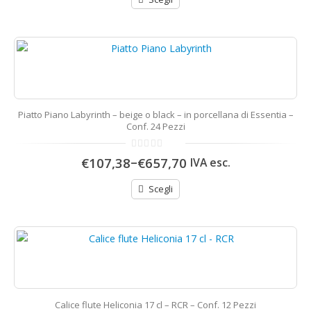
Piatto Piano Labyrinth – beige o black – in porcellana di Essentia –
Conf. 24 Pezzi
0
–
€107,38
€657,70
IVA esc.
di
5
Scegli
Calice flute Heliconia 17 cl – RCR – Conf. 12 Pezzi