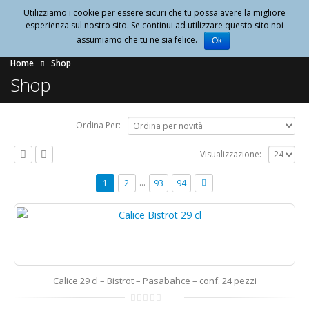
Utilizziamo i cookie per essere sicuri che tu possa avere la migliore
0
esperienza sul nostro sito. Se continui ad utilizzare questo sito noi
assumiamo che tu ne sia felice.
Ok
Home
Shop
Shop
Ordina Per:
Visualizzazione:
…
1
2
93
94
Calice 29 cl – Bistrot – Pasabahce – conf. 24 pezzi