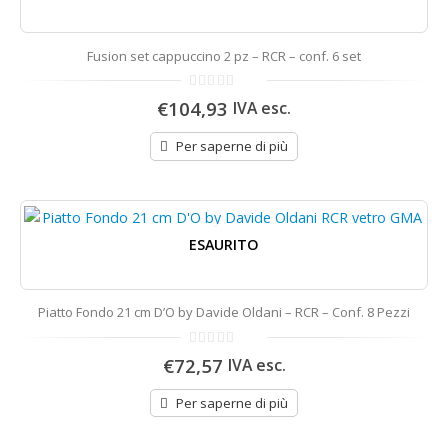
Fusion set cappuccino 2 pz – RCR – conf. 6 set
0
€104,93
IVA esc.
di
5
Per saperne di più
ESAURITO
Piatto Fondo 21 cm D’O by Davide Oldani – RCR – Conf. 8 Pezzi
0
€72,57
IVA esc.
di
5
Per saperne di più