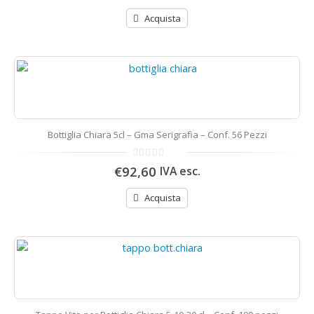
5
Acquista
Bottiglia Chiara 5cl – Gma Serigrafia – Conf. 56 Pezzi
0
€92,60
IVA esc.
di
5
Acquista