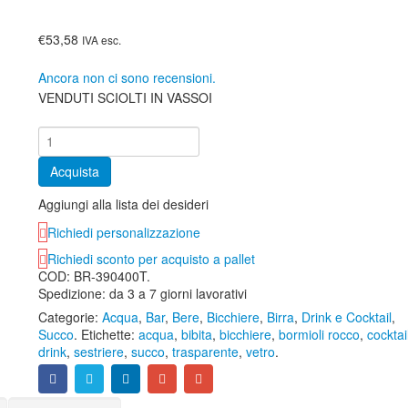
€53,58
IVA esc.
Ancora non ci sono recensioni.
VENDUTI SCIOLTI IN VASSOI
Acquista
Aggiungi alla lista dei desideri
Richiedi personalizzazione
Richiedi sconto per acquisto a pallet
COD:
BR-390400T
.
Spedizione: da 3 a 7 giorni lavorativi
Categorie:
Acqua
,
Bar
,
Bere
,
Bicchiere
,
Birra
,
Drink e Cocktail
,
Succo
.
Etichette:
acqua
,
bibita
,
bicchiere
,
bormioli rocco
,
cocktai
drink
,
sestriere
,
succo
,
trasparente
,
vetro
.