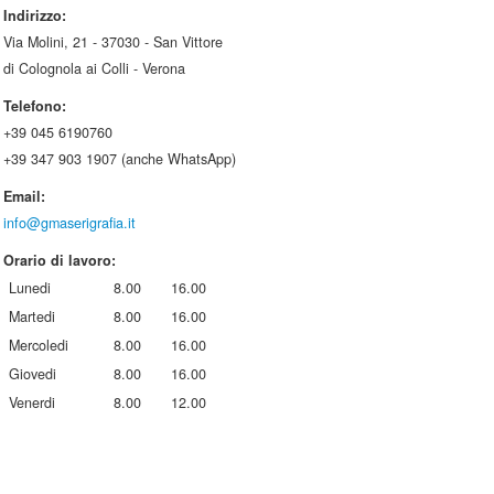
Indirizzo:
Via Molini, 21 - 37030 - San Vittore
di Colognola ai Colli - Verona
Telefono:
+39 045 6190760
+39 347 903 1907 (anche WhatsApp)
Email:
info@gmaserigrafia.it
Orario di lavoro:
Lunedi
8.00
16.00
Martedi
8.00
16.00
Mercoledi
8.00
16.00
Giovedi
8.00
16.00
Venerdi
8.00
12.00