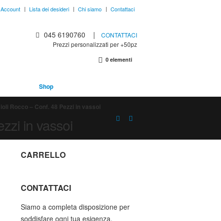
o Account
Lista dei desideri
Chi siamo
Contattaci
045 6190760
|
CONTATTACI
Prezzi personalizzati per +50pz
0 elementi
Bar
Shop
oli Rocco – Conf. 48 Pezzi in vassoi
zzi in vassoi
CARRELLO
CONTATTACI
Siamo a completa disposizione per
soddisfare ogni tua esigenza.