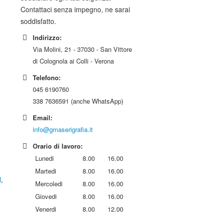
Contattaci senza impegno, ne sarai
soddisfatto.
Indirizzo:
Via Molini, 21 - 37030 - San Vittore
di Colognola ai Colli - Verona
Telefono:
045 6190760
338 7636591 (anche WhatsApp)
Email:
info@gmaserigrafia.it
Orario di lavoro:
Lunedi
8.00
16.00
Martedi
8.00
16.00
l
,
Mercoledi
8.00
16.00
Giovedi
8.00
16.00
Venerdi
8.00
12.00