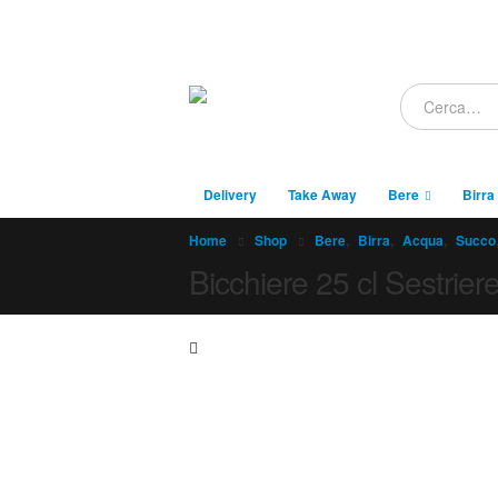
Delivery
Take Away
Bere
Birra
Home
Shop
Bere
,
Birra
,
Acqua
,
Succo
Bicchiere 25 cl Sestrie