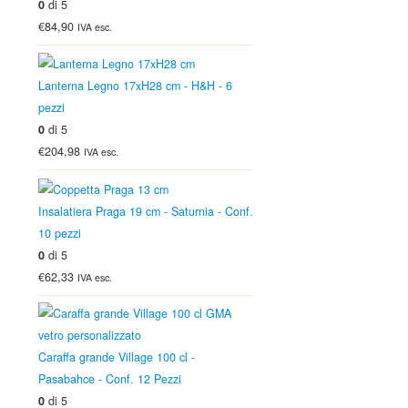
0
di 5
€84,90
IVA esc.
Lanterna Legno 17xH28 cm - H&H - 6
pezzi
0
di 5
€204,98
IVA esc.
Insalatiera Praga 19 cm - Saturnia - Conf.
10 pezzi
0
di 5
€62,33
IVA esc.
Caraffa grande Village 100 cl -
Pasabahce - Conf. 12 Pezzi
0
di 5