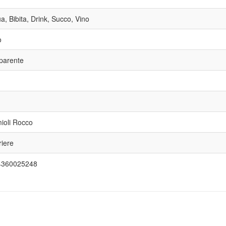
a, Bibita, Drink, Succo, Vino
o
parente
ioli Rocco
riere
4360025248