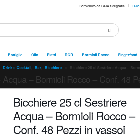
|
Benvenuto da GMA Serigrafia
Il Mi
Bottiglie
Olio
Piatti
RCR
Bormioli Rocco
Fingerfood
,
Drink e Cocktail
,
Bar
,
Bicchiere
Bicchiere 25 cl Sestriere Acqua – Bormi
re Acqua – Bormioli Rocco – Conf. 48 Pe
Bicchiere 25 cl Sestriere
Acqua – Bormioli Rocco –
Conf. 48 Pezzi in vassoi