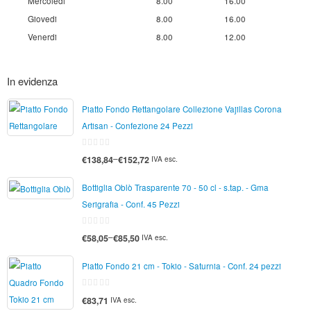
Mercoledi
8.00
16.00
Giovedi
8.00
16.00
Venerdi
8.00
12.00
In evidenza
Piatto Fondo Rettangolare Collezione Vajillas Corona
Artisan - Confezione 24 Pezzi
0
–
€138,84
€152,72
IVA esc.
di
5
Bottiglia Oblò Trasparente 70 - 50 cl - s.tap. - Gma
Serigrafia - Conf. 45 Pezzi
0
–
€58,05
€85,50
IVA esc.
di
5
Piatto Fondo 21 cm - Tokio - Saturnia - Conf. 24 pezzi
0
€83,71
IVA esc.
di
5