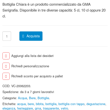
Bottiglia Chiara è un prodotto commercializzato da GMA
Serigrafia. Disponibile in tre diverse capacità: 5 cl, 10 cl oppure 20
cl.
Acquista
Aggiungi alla lista dei desideri
Richiedi personalizzazione
Richiedi sconto per acquisto a pallet
COD:
VC-20062203
.
Spedizione: da 3 a 7 giorni lavorativi
Categorie:
Acqua
,
Bere
,
Bottiglie
.
Etichette:
acqua
,
bere
,
bibita
,
bottiglia
,
bottiglia con tappo
,
degustazione
,
eleganza
,
festeggiare
,
gma
,
trasparente
,
vetro
.