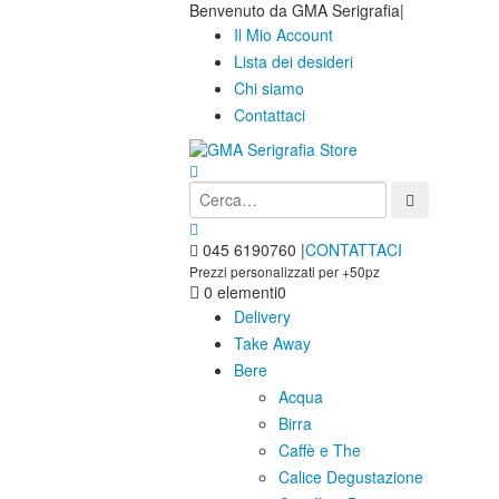
Benvenuto da GMA Serigrafia
|
Il Mio Account
Lista dei desideri
Chi siamo
Contattaci
045 6190760
|
CONTATTACI
Prezzi personalizzati per +50pz
0 elementi
0
Delivery
Take Away
Bere
Acqua
Birra
Caffè e The
Calice Degustazione