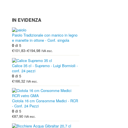
IN EVIDENZA
Paiolo Tradizionale con manico in legno
e manette in ottone - Conf. singola
0
di 5
€101,83
–
€194,98
IVA esc.
Calice 35 cl - Supremo - Luigi Bormioli -
conf. 24 pezzi
0
di 5
€166,32
IVA esc.
Ciotola 16 cm Consomme Medici - RCR
- Conf. 24 Pezzi
0
di 5
€87,90
IVA esc.