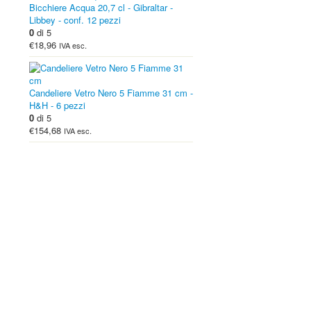
Bicchiere Acqua 20,7 cl - Gibraltar -
Libbey - conf. 12 pezzi
0
di 5
€18,96
IVA esc.
Candeliere Vetro Nero 5 Fiamme 31 cm -
H&H - 6 pezzi
0
di 5
€154,68
IVA esc.