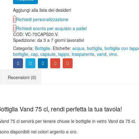
Aggiungi alla lista dei desideri
Richiedi personalizzazione
Richiedi sconto per acquisto a pallet
COD:
VC-70CAPS20.V
.
Spedizione: da 3 a 7 giorni lavorativi
Categoria:
Bottiglie
.
Etichette:
acqua
,
bottiglia
,
bottiglia con tapp
bottiglie
,
cap
,
capsule
,
tappo
,
trasparente
,
vand
,
vino
.
Recensioni (0)
tiglia Vand 75 cl, rendi perfetta la tua tavola!
and 75 cl servirà per tenere chiuse le bottiglie in vetro Vand da 75 cl.
sono disponibili nei colori argento e oro.