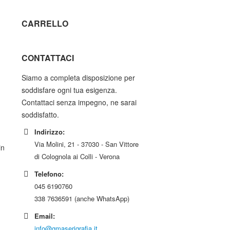
CARRELLO
CONTATTACI
Siamo a completa disposizione per
soddisfare ogni tua esigenza.
Contattaci senza impegno, ne sarai
soddisfatto.
Indirizzo:
Via Molini, 21 - 37030 - San Vittore
in
di Colognola ai Colli - Verona
Telefono:
045 6190760
338 7636591 (anche WhatsApp)
Email:
info@gmaserigrafia.it