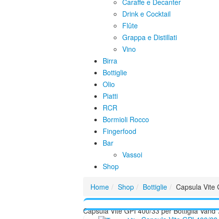
Caraffe e Decanter
Drink e Cocktail
Flûte
Grappa e Distillati
Vino
Birra
Bottiglie
Olio
Piatti
RCR
Bormioli Rocco
Fingerfood
Bar
Vassoi
Shop
Home
Shop
Bottiglie
Capsula Vite 
Capsula Vite GPI 400/33 per Bottiglia Vand 