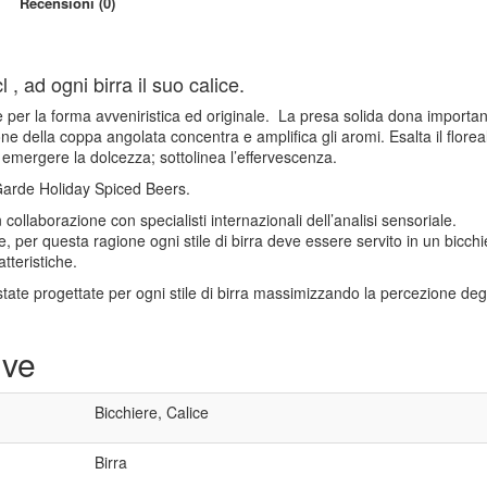
Recensioni (0)
, ad ogni birra il suo calice.
e per la forma avveniristica ed originale. La presa solida dona importa
ne della coppa angolata concentra e amplifica gli aromi. Esalta il florea
e emergere la dolcezza; sottolinea l’effervescenza.
Garde Holiday Spiced Beers.
 collaborazione con specialisti internazionali dell’analisi sensoriale.
che, per questa ragione ogni stile di birra deve essere servito in un bicch
tteristiche.
state progettate per ogni stile di birra massimizzando la percezione degl
ive
Bicchiere, Calice
Birra