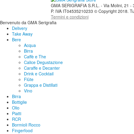
GMA SERIGRAFIA S.R.L. - Via Molini, 21 - 37
P. IVA IT04535210233 © Copyright 2018. Tutti i
Termini e condizioni
Benvenuto da GMA Serigrafia
Delivery
Take Away
Bere
Acqua
Birra
Caffè e The
Calice Degustazione
Caraffe e Decanter
Drink e Cocktail
Flûte
Grappa e Distillati
Vino
Birra
Bottiglie
Olio
Piatti
RCR
Bormioli Rocco
Fingerfood