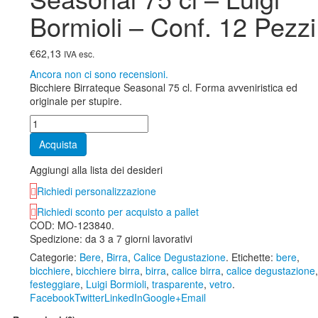
Bormioli – Conf. 12 Pezzi
€62,13
IVA esc.
Ancora non ci sono recensioni.
Bicchiere Birrateque Seasonal 75 cl. Forma avveniristica ed
originale per stupire.
Acquista
Aggiungi alla lista dei desideri
Richiedi personalizzazione
Richiedi sconto per acquisto a pallet
COD:
MO-123840
.
Spedizione: da 3 a 7 giorni lavorativi
Categorie:
Bere
,
Birra
,
Calice Degustazione
.
Etichette:
bere
,
bicchiere
,
bicchiere birra
,
birra
,
calice birra
,
calice degustazione
,
festeggiare
,
Luigi Bormioli
,
trasparente
,
vetro
.
Facebook
Twitter
LinkedIn
Google+
Email