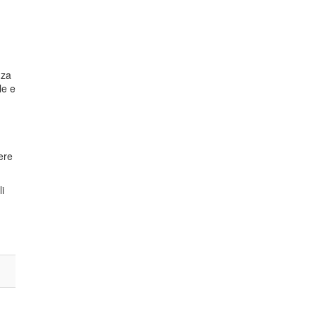
nza
le e
iere
i