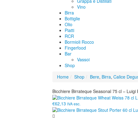
Grappa e Distillati
Vino
Birra
Bottiglie
Olio
Piatti
RCR
Bormioli Rocco
Fingerfood
Bar
Vassoi
Shop
Home
Shop
Bere
,
Birra
,
Calice Degu
Bicchiere Birrateque Seasonal 75 cl – Luigi 
€62,13
IVA esc.