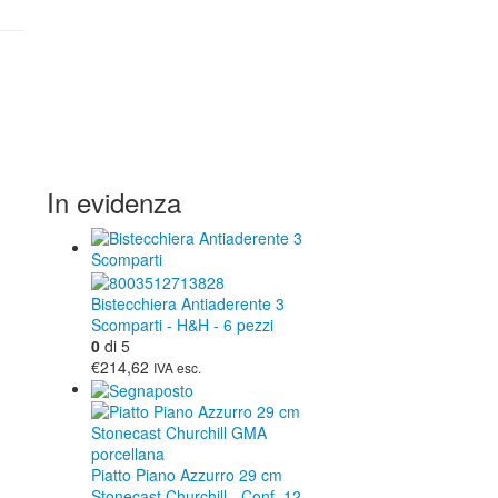
In evidenza
Bistecchiera Antiaderente 3
Scomparti - H&H - 6 pezzi
0
di 5
€214,62
IVA esc.
Piatto Piano Azzurro 29 cm
Stonecast Churchill - Conf. 12