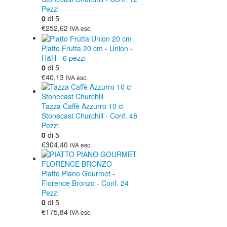
Pezzi
0
di 5
€252,62
IVA esc.
Piatto Frutta 20 cm - Union -
H&H - 6 pezzi
0
di 5
€40,13
IVA esc.
Tazza Caffè Azzurro 10 cl
Stonecast Churchill - Conf. 48
Pezzi
0
di 5
€304,40
IVA esc.
Piatto Piano Gourmet -
Florence Bronzo - Conf. 24
Pezzi
0
di 5
€175,84
IVA esc.