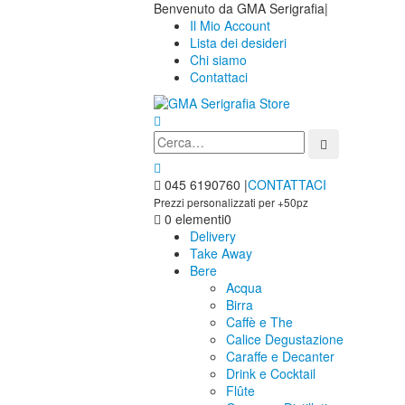
Benvenuto da GMA Serigrafia
|
Il Mio Account
Lista dei desideri
Chi siamo
Contattaci
045 6190760
|
CONTATTACI
Prezzi personalizzati per +50pz
0 elementi
0
Delivery
Take Away
Bere
Acqua
Birra
Caffè e The
Calice Degustazione
Caraffe e Decanter
Drink e Cocktail
Flûte