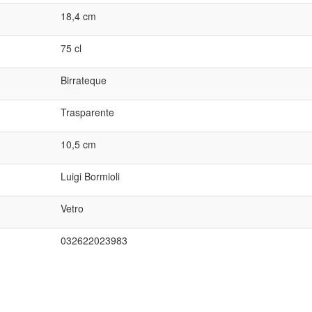
18,4 cm
75 cl
Birrateque
Trasparente
10,5 cm
Luigi Bormioli
Vetro
032622023983