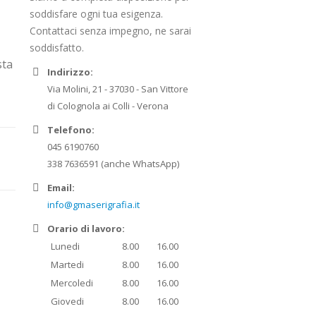
soddisfare ogni tua esigenza.
Contattaci senza impegno, ne sarai
soddisfatto.
sta
Indirizzo:
Via Molini, 21 - 37030 - San Vittore
di Colognola ai Colli - Verona
Telefono:
045 6190760
338 7636591 (anche WhatsApp)
Email:
info@gmaserigrafia.it
Orario di lavoro:
Lunedi
8.00
16.00
Martedi
8.00
16.00
Mercoledi
8.00
16.00
Giovedi
8.00
16.00