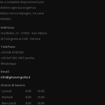
mo a completa disposizione per
disfare ogni tua esigenza.
tattaci senza impegno, ne sarai
disfatto.
Indirizzo:
Via Molini, 21 - 37030 - San Vittore
di Colognola ai Colli - Verona
Telefono:
+39 045 6190760
+39 347 903 1907 (anche
WhatsApp)
Email:
info@gmaserigrafia.it
Orario di lavoro:
Lunedi
8.00
16.00
Martedi
8.00
16.00
Mercoledi
8.00
16.00