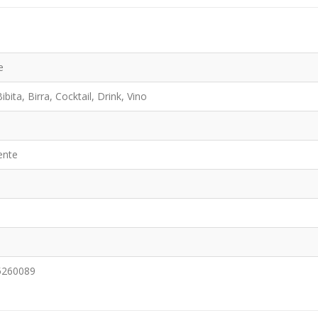
e
ibita, Birra, Cocktail, Drink, Vino
ente
5260089