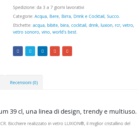
Spedizione: da 3 a 7 giorni lavorativi
Categorie:
Acqua
,
Bere
,
Birra
,
Drink e Cocktail
,
Succo
.
Etichette:
acqua
,
bibite
,
biira
,
cocktail
,
drink
,
luxion
,
rcr
,
vetro
,
vetro sonoro
,
vino
,
world's best
.
Recensioni (0)
m 39 cl, una linea di design, trendy e multiuso.
R. Bicchiere realizzato in vetro LUXION®, il miglior cristallino del