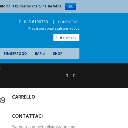
sito noi assumiamo che tu ne sia felice.
LISTA DEI DESIDERI
CHI SIAMO
CONTATTACI
Ok
045 6190760
|
CONTATTACI
Prezzi personalizzati per +50pz
0 elementi
FINGERFOOD
BAR
SHOP
i
CARRELLO
39
CONTATTACI
Siamo a completa disposizione per