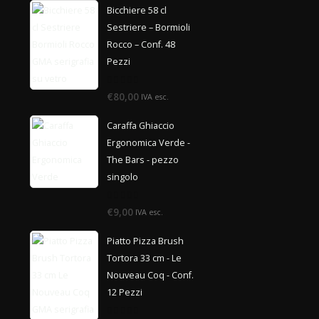
Bicchiere 58 cl
Sestriere – Bormioli
Rocco – Conf. 48
Pezzi
0
€80,00
IVA esc.
di
5
Caraffa Ghiaccio
Ergonomica Verde -
The Bars - pezzo
singolo
0
€9,00
IVA esc.
di
5
Piatto Pizza Brush
Tortora 33 cm - Le
Nouveau Coq - Conf.
12 Pezzi