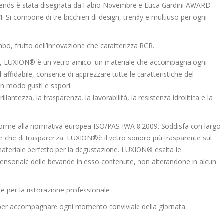
rends è stata disegnata da Fabio Novembre e Luca Gardini AWARD-
compone di tre bicchieri di design, trendy e multiuso per ogni
mbo, frutto dell’innovazione che caratterizza RCR.
ura, LUXION® è un vetro amico: un materiale che accompagna ogni
affidabile, consente di apprezzare tutte le caratteristiche del
un modo gusti e sapori.
illantezza, la trasparenza, la lavorabilità, la resistenza idrolitica e la
me alla normativa europea ISO/PAS IWA 8:2009. Soddisfa con larg
ore che di trasparenza. LUXION®è il vetro sonoro più trasparente sul
 materiale perfetto per la degustazione. LUXION® esalta le
i sensoriale delle bevande in esso contenute, non alterandone in alcun
le per la ristorazione professionale.
per accompagnare ogni momento conviviale della giornata.