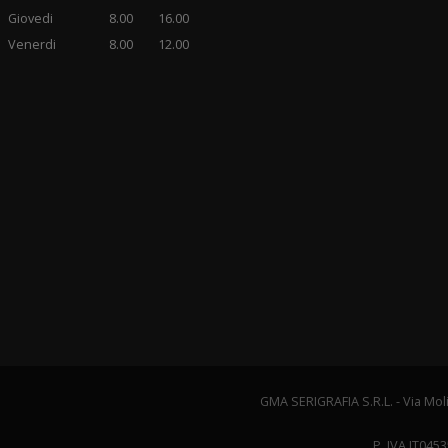
Giovedi
8.00
16.00
Venerdi
8.00
12.00
GMA SERIGRAFIA S.R.L. - Via Molin
P. IVA IT0453