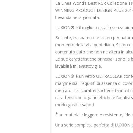
La Linea World’s Best RCR Collezione T
WINNING PRODUCT DESIGN PLUS 2014. Si 
bevanda nella giornata.
LUXION® è il miglior cristallo senza pio
Brillante, trasparente e sicuro per nat
momento della vita quotidiana. Sicuro ed 
contenuto dato che non ne altera in alc
Le sue caratteristiche principali sono la br
lavabilità in lavastoviglie.
LUXION® è un vetro ULTRACLEAR,confor
margine sia i requisiti di assenza di col
mercato. Tali caratteristichene fanno il
caratteristiche organolettiche e l’analis
modo gusti e sapori.
È un materiale leggero e resistente, idea
Una serie completa perfetta di LUXION 