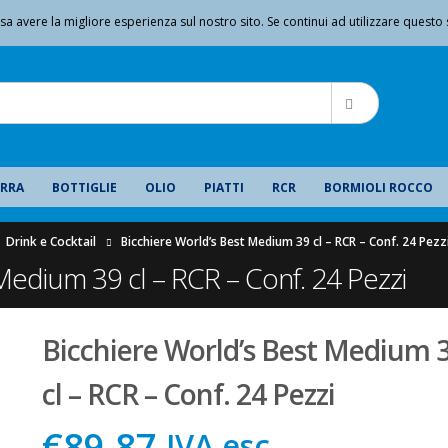
|
sa avere la migliore esperienza sul nostro sito. Se continui ad utilizzare questo 
Benvenuto da GMA Serigrafia
IL MIO ACCOUNT
IRRA
BOTTIGLIE
OLIO
PIATTI
RCR
BORMIOLI ROCCO
,
Drink e Cocktail
Bicchiere World’s Best Medium 39 cl – RCR – Conf. 24 Pezz
Medium 39 cl – RCR – Conf. 24 Pezzi
Bicchiere World’s Best Medium 
cl – RCR – Conf. 24 Pezzi
€89,87
IVA esc.