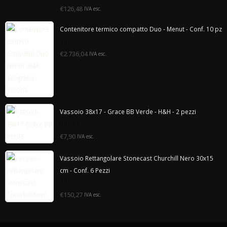
0
€126,48
IVA esc.
di
5
Contenitore termico compatto Duo - Menut - Conf. 10 pz
0
€2.736,04
IVA esc.
di
5
Vassoio 38x17 - Grace BB Verde - H&H - 2 pezzi
0
€7,90
IVA esc.
di
5
Vassoio Rettangolare Stonecast Churchill Nero 30x15
cm - Conf. 6 Pezzi
0
€150,27
IVA esc.
di
5