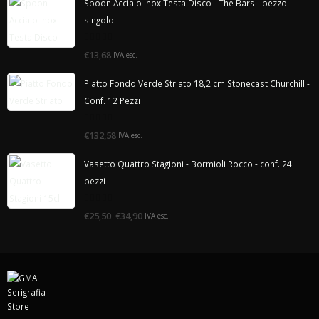
Spoon Acciaio Inox Testa Disco - The Bars - pezzo
singolo
0
€13,68
IVA esc.
di
5
Piatto Fondo Verde Striato 18,2 cm Stonecast Churchill -
Conf. 12 Pezzi
0
€132,58
IVA esc.
di
5
Vasetto Quattro Stagioni - Bormioli Rocco - conf. 24
pezzi
0
–
€25,50
€34,90
IVA esc.
di
5