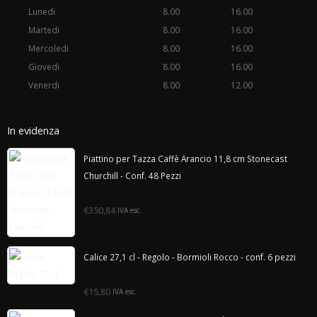
Lunedi
8.00
16.00
Martedi
8.00
16.00
Mercoledi
8.00
16.00
Giovedi
8.00
16.00
Venerdi
8.00
12.00
In evidenza
Piattino per Tazza Caffè Arancio 11,8 cm Stonecast
Churchill - Conf. 48 Pezzi
0
€350,84
IVA esc.
di
5
Calice 27,1 cl - Regolo - Bormioli Rocco - conf. 6 pezzi
0
€15,80
IVA esc.
di
5