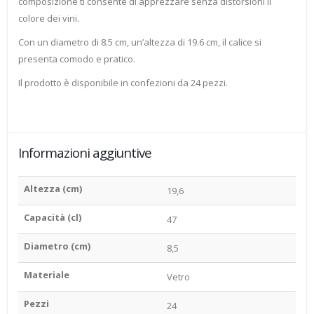
composizione ti consente di apprezzare senza distorsioni il
colore dei vini.
Con un diametro di 8.5 cm, un’altezza di 19.6 cm, il calice si
presenta comodo e pratico.
Il prodotto è disponibile in confezioni da 24 pezzi.
Informazioni aggiuntive
Altezza (cm)
19,6
Capacità (cl)
47
Diametro (cm)
8,5
Materiale
Vetro
Pezzi
24