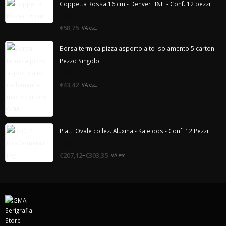
Coppetta Rossa 16 cm - Denver H&H - Conf. 12 pezzi
0
€58,75
IVA esc.
di
5
Borsa termica pizza asporto alto isolamento 5 cartoni -
Pezzo Singolo
0
€43,42
IVA esc.
di
5
Piatti Ovale collez. Aluxina - Kaleidos - Conf. 12 Pezzi
0
–
€207,12
€303,35
IVA esc.
di
5