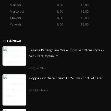
Martedi
8.00
16.00
Mercoledi
8.00
16.00
Giovedi
8.00
16.00
Venerdi
8.00
12.00
In evidenza
Tegame Rettangolare Ovale 35 cm per 39 cm - Pyrex -
Set 2 Pezzi Optimum
0
€32,54
IVA esc.
di
5
Coppa Zest Onice Churchill 12x6 cm - Conf. 24 Pezzi
0
€161,84
IVA esc.
di
5