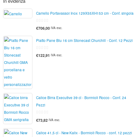
In evidenza
Carrello Portavassoi Inox 129X55XH153 cm - Conf. singola
0
€706,00
IVA esc.
di
5
Piatto Pane Blu 16 cm Stonecast Churchill - Conf. 12 Pezzi
0
€122,91
IVA esc.
di
5
Calice Birra Executive 39 cl - Bormioli Rocco - Conf. 24
Pezzi
0
€73,82
IVA esc.
di
5
Calice 41,5 cl - New Kalix - Bormioli Rocco - conf. 12 pezzi