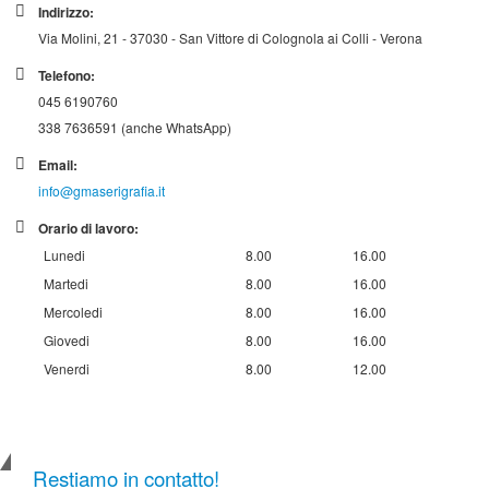
Indirizzo:
Via Molini, 21 - 37030 - San Vittore di Colognola ai Colli - Verona
Telefono:
045 6190760
338 7636591 (anche WhatsApp)
Email:
info@gmaserigrafia.it
Orario di lavoro:
Lunedi
8.00
16.00
Martedi
8.00
16.00
Mercoledi
8.00
16.00
Giovedi
8.00
16.00
Venerdi
8.00
12.00
Restiamo in contatto!