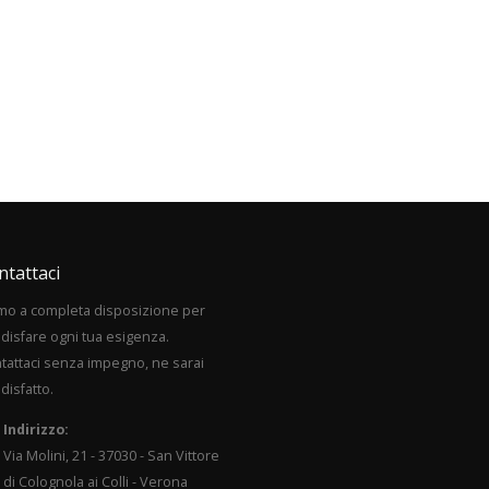
ntattaci
mo a completa disposizione per
disfare ogni tua esigenza.
tattaci senza impegno, ne sarai
disfatto.
Indirizzo:
Via Molini, 21 - 37030 - San Vittore
di Colognola ai Colli - Verona