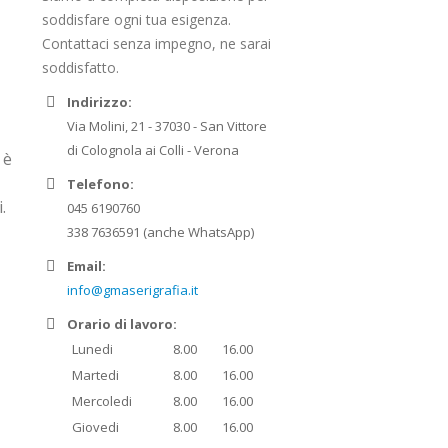
soddisfare ogni tua esigenza.
Contattaci senza impegno, ne sarai
soddisfatto.
Indirizzo:
Via Molini, 21 - 37030 - San Vittore
di Colognola ai Colli - Verona
 è
Telefono:
.
045 6190760
338 7636591 (anche WhatsApp)
Email:
info@gmaserigrafia.it
Orario di lavoro:
Lunedi
8.00
16.00
Martedi
8.00
16.00
Mercoledi
8.00
16.00
Giovedi
8.00
16.00