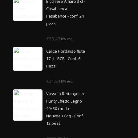
Bicchiere Amaro 3 cl -
Casablanca -
Pasabahce - conf. 24
pezzi
0
€33,47
IVA esc.
di
5
Calice Fiordaliso flute
17 cl - RCR - Conf. 6
Pezzi
0
€31,84
IVA esc.
di
5
Vassoio Rettangolare
Purity Effetto Legno
40x30 cm - Le
Nouveau Coq - Conf.
12 pezzi
0