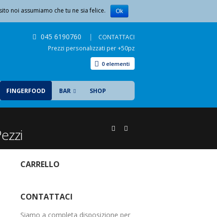
sito noi assumiamo che tu ne sia felice.
LISTA DEI DESIDERI
CHI SIAMO
CONTATTACI
Ok
045 6190760
|
CONTATTACI
Prezzi personalizzati per +50pz
0 elementi
FINGERFOOD
BAR
SHOP
ezzi
CARRELLO
CONTATTACI
Siamo a completa disposizione per