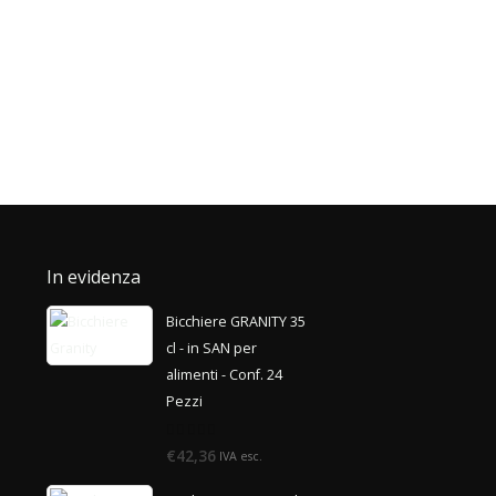
In evidenza
Bicchiere GRANITY 35
cl - in SAN per
alimenti - Conf. 24
Pezzi
0
€42,36
IVA esc.
di
5