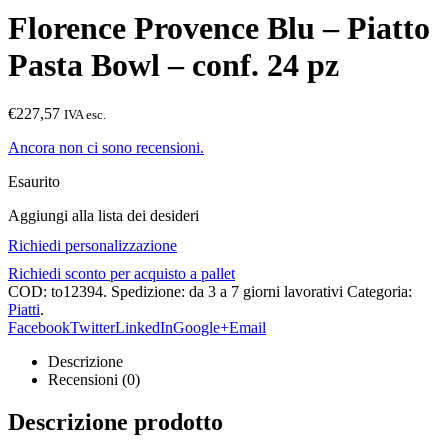
Florence Provence Blu – Piatto
Pasta Bowl – conf. 24 pz
€227,57
IVA esc.
Ancora non ci sono recensioni.
Esaurito
Aggiungi alla lista dei desideri
Richiedi personalizzazione
Richiedi sconto per acquisto a pallet
COD:
to12394
.
Spedizione: da 3 a 7 giorni lavorativi
Categoria:
Piatti
.
Facebook
Twitter
LinkedIn
Google+
Email
Descrizione
Recensioni (0)
Descrizione prodotto