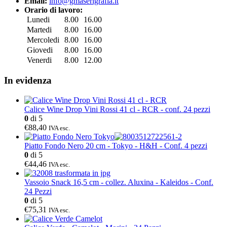
Email:
info@gmaserigrafia.it
Orario di lavoro:
Lunedi
8.00
16.00
Martedi
8.00
16.00
Mercoledi
8.00
16.00
Giovedi
8.00
16.00
Venerdi
8.00
12.00
In evidenza
Calice Wine Drop Vini Rossi 41 cl - RCR - conf. 24 pezzi
0
di 5
€88,40
IVA esc.
Piatto Fondo Nero 20 cm - Tokyo - H&H - Conf. 4 pezzi
0
di 5
€44,46
IVA esc.
Vassoio Snack 16,5 cm - collez. Aluxina - Kaleidos - Conf.
24 Pezzi
0
di 5
€75,31
IVA esc.