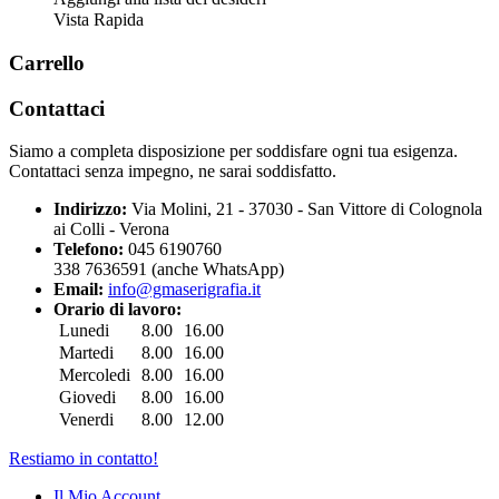
Vista Rapida
Carrello
Contattaci
Siamo a completa disposizione per soddisfare ogni tua esigenza.
Contattaci senza impegno, ne sarai soddisfatto.
Indirizzo:
Via Molini, 21 - 37030 - San Vittore di Colognola
ai Colli - Verona
Telefono:
045 6190760
338 7636591 (anche WhatsApp)
Email:
info@gmaserigrafia.it
Orario di lavoro:
Lunedi
8.00
16.00
Martedi
8.00
16.00
Mercoledi
8.00
16.00
Giovedi
8.00
16.00
Venerdi
8.00
12.00
Restiamo in contatto!
Il Mio Account