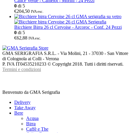
Calice Verde - Camelot - Morini - 24 Pezzi
0
di 5
€204,50
IVA esc.
Bicchiere Birra 26 cl Cervoise - Arcoroc - Conf. 24 Pezzi
0
di 5
€62,88
IVA esc.
GMA SERIGRAFIA S.R.L. - Via Molini, 21 - 37030 - San Vittore
di Colognola ai Colli - Verona
P. IVA IT04535210233 © Copyright 2018. Tutti i diritti riservati.
Termini e condizioni
Benvenuto da GMA Serigrafia
Delivery
Take Away
Bere
Acqua
Birra
Caffè e The