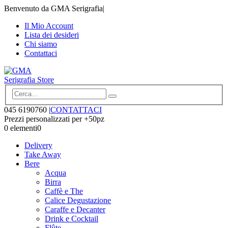
Benvenuto da GMA Serigrafia
|
Il Mio Account
Lista dei desideri
Chi siamo
Contattaci
045 6190760
|
CONTATTACI
Prezzi personalizzati per +50pz
0 elementi
0
Delivery
Take Away
Bere
Acqua
Birra
Caffè e The
Calice Degustazione
Caraffe e Decanter
Drink e Cocktail
Flûte