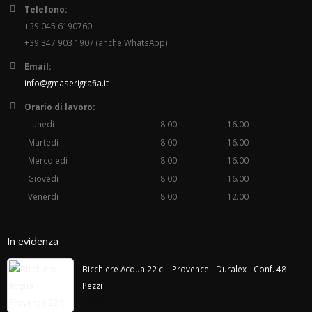
Telefono:
+39 045 6190760
+39 347 903 1907 (anche WhatsApp)
Email:
info@gmaserigrafia.it
Orario di lavoro:
Lunedi
8.00
16.00
Martedi
8.00
16.00
Mercoledi
8.00
16.00
Giovedi
8.00
16.00
Venerdi
8.00
12.00
In evidenza
Bicchiere Acqua 22 cl - Provence - Duralex - Conf. 48
Pezzi