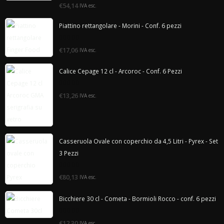
0
€54,14
IVA esc.
di
5
Piattino rettangolare - Morini - Conf. 6 pezzi
0
€17,06
IVA esc.
di
5
Calice Cepage 12 cl - Arcoroc - Conf. 6 Pezzi
0
€13,26
IVA esc.
di
5
Casseruola Ovale con coperchio da 4,5 Litri - Pyrex - Set
3 Pezzi
0
€80,13
IVA esc.
di
5
Bicchiere 30 cl - Cometa - Bormioli Rocco - conf. 6 pezzi
0
€12,30
IVA esc.