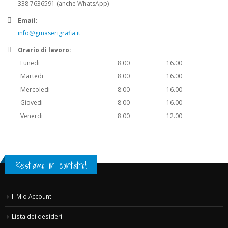
338 7636591 (anche WhatsApp)
Email:
info@gmaserigrafia.it
Orario di lavoro:
Lunedi
8.00
16.00
Martedi
8.00
16.00
Mercoledi
8.00
16.00
Giovedi
8.00
16.00
Venerdi
8.00
12.00
Restiamo in contatto!
Il Mio Account
Lista dei desideri