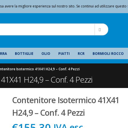
|
sa avere la migliore esperienza sul nostro sito. Se continui ad utilizzare questo 
Benvenuto da GMA Serigrafia
IL MIO ACCOUNT
IRRA
BOTTIGLIE
OLIO
PIATTI
RCR
BORMIOLI ROCCO
ntenitore Isotermico 41X41 H24,9 – Conf. 4 Pezzi
 41X41 H24,9 – Conf. 4 Pezzi
Contenitore Isotermico 41X41
H24,9 – Conf. 4 Pezzi
€155,30
IVA esc.