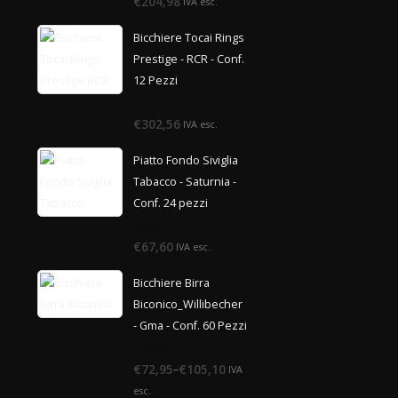
€204,98
IVA esc.
di
5
Bicchiere Tocai Rings
Prestige - RCR - Conf.
12 Pezzi
0
€302,56
IVA esc.
di
5
Piatto Fondo Siviglia
Tabacco - Saturnia -
Conf. 24 pezzi
0
€67,60
IVA esc.
di
5
Bicchiere Birra
Biconico_Willibecher
- Gma - Conf. 60 Pezzi
0
–
€72,95
€105,10
IVA
di
5
esc.