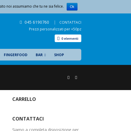
sito noi assumiamo che tu ne sia felice.
LISTA DEI DESIDERI
CHI SIAMO
CONTATTACI
Ok
045 6190760
|
CONTATTACI
Prezzi personalizzati per +50pz
0 elementi
FINGERFOOD
BAR
SHOP
CARRELLO
CONTATTACI
Siamo a completa disposizione per