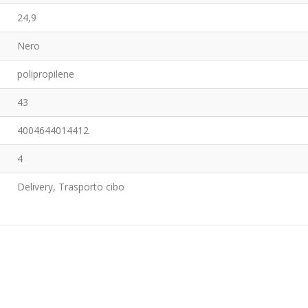
24,9
Nero
polipropilene
43
4004644014412
4
Delivery, Trasporto cibo