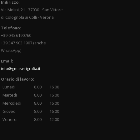
Indirizzo:
Via Molini, 21 - 37030 - San Vittore
di Colognola ai Colli - Verona
Telefono:
+39 045 6190760
+39 347 903 1907 (anche
WhatsApp)
Email:
info@gmaserigrafia.it
Orario di lavoro:
Lunedi
8.00
16.00
Martedi
8.00
16.00
Mercoledi
8.00
16.00
Giovedi
8.00
16.00
Venerdi
8.00
12.00