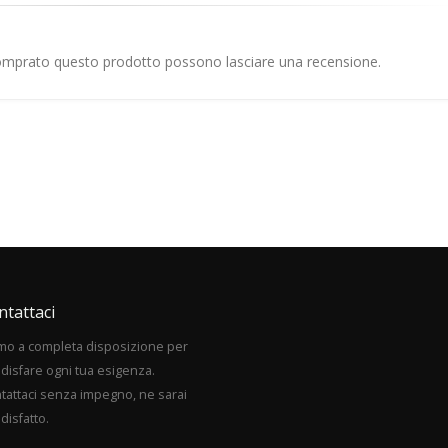
comprato questo prodotto possono lasciare una recensione.
ntattaci
mo a completa disposizione per
disfare ogni tua esigenza.
tattaci senza impegno, ne sarai
disfatto.