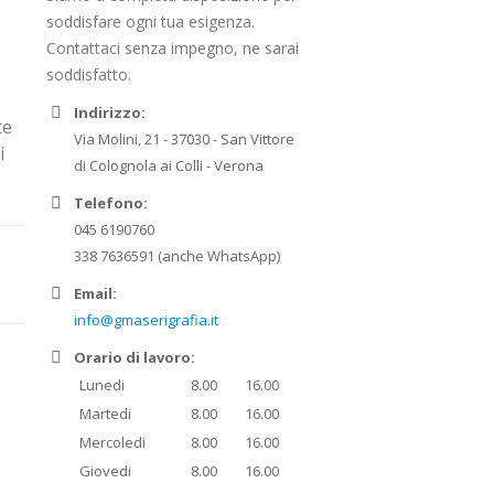
soddisfare ogni tua esigenza.
Contattaci senza impegno, ne sarai
soddisfatto.
o
Indirizzo:
te
Via Molini, 21 - 37030 - San Vittore
i
di Colognola ai Colli - Verona
Telefono:
045 6190760
338 7636591 (anche WhatsApp)
Email:
info@gmaserigrafia.it
Orario di lavoro:
Lunedi
8.00
16.00
Martedi
8.00
16.00
Mercoledi
8.00
16.00
Giovedi
8.00
16.00