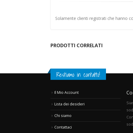
Solamente clienti registrati che hanno 
PRODOTTI CORRELATI
Restiamo in contatto!
Co
Il Mio Account
Sia
Lista dei desideri
sod
Chi siamo
Con
sod
Contattaci