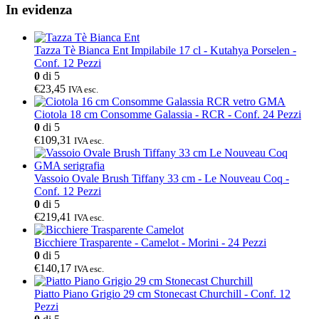
In evidenza
Tazza Tè Bianca Ent Impilabile 17 cl - Kutahya Porselen -
Conf. 12 Pezzi
0
di 5
€23,45
IVA esc.
Ciotola 18 cm Consomme Galassia - RCR - Conf. 24 Pezzi
0
di 5
€109,31
IVA esc.
Vassoio Ovale Brush Tiffany 33 cm - Le Nouveau Coq -
Conf. 12 Pezzi
0
di 5
€219,41
IVA esc.
Bicchiere Trasparente - Camelot - Morini - 24 Pezzi
0
di 5
€140,17
IVA esc.
Piatto Piano Grigio 29 cm Stonecast Churchill - Conf. 12
Pezzi