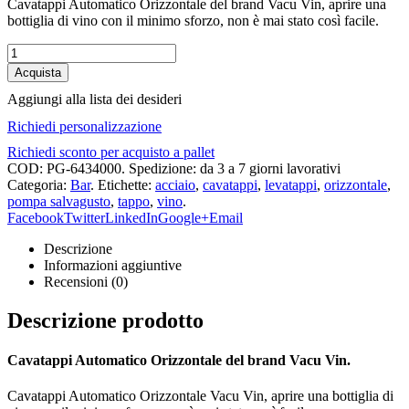
Cavatappi Automatico Orizzontale del brand Vacu Vin, aprire una
bottiglia di vino con il minimo sforzo, non è mai stato così facile.
Acquista
Aggiungi alla lista dei desideri
Richiedi personalizzazione
Richiedi sconto per acquisto a pallet
COD:
PG-6434000
.
Spedizione: da 3 a 7 giorni lavorativi
Categoria:
Bar
.
Etichette:
acciaio
,
cavatappi
,
levatappi
,
orizzontale
,
pompa salvagusto
,
tappo
,
vino
.
Facebook
Twitter
LinkedIn
Google+
Email
Descrizione
Informazioni aggiuntive
Recensioni (0)
Descrizione prodotto
Cavatappi Automatico Orizzontale del brand Vacu Vin.
Cavatappi Automatico Orizzontale Vacu Vin, a
prire una bottiglia di