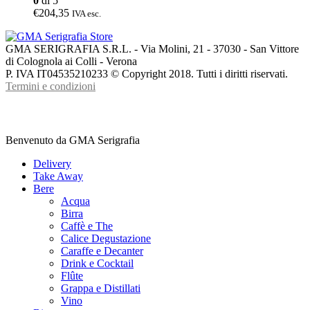
0
di 5
€204,35
IVA esc.
GMA SERIGRAFIA S.R.L. - Via Molini, 21 - 37030 - San Vittore
di Colognola ai Colli - Verona
P. IVA IT04535210233 © Copyright 2018. Tutti i diritti riservati.
Termini e condizioni
Benvenuto da GMA Serigrafia
Delivery
Take Away
Bere
Acqua
Birra
Caffè e The
Calice Degustazione
Caraffe e Decanter
Drink e Cocktail
Flûte
Grappa e Distillati
Vino