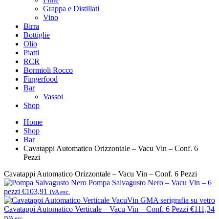
Grappa e Distillati
Vino
Birra
Bottiglie
Olio
Piatti
RCR
Bormioli Rocco
Fingerfood
Bar
Vassoi
Shop
Home
Shop
Bar
Cavatappi Automatico Orizzontale – Vacu Vin – Conf. 6
Pezzi
Cavatappi Automatico Orizzontale – Vacu Vin – Conf. 6 Pezzi
Pompa Salvagusto Nero – Vacu Vin – 6
pezzi
€103,91
IVA esc.
Cavatappi Automatico Verticale – Vacu Vin – Conf. 6 Pezzi
€111,34
IVA esc.