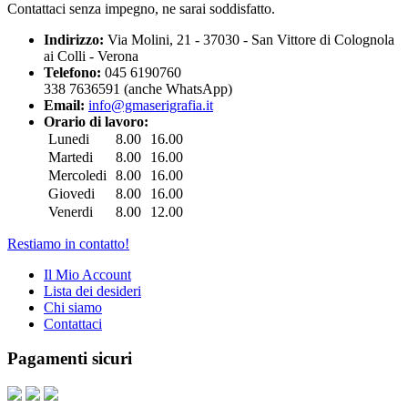
Contattaci senza impegno, ne sarai soddisfatto.
Indirizzo:
Via Molini, 21 - 37030 - San Vittore di Colognola
ai Colli - Verona
Telefono:
045 6190760
338 7636591 (anche WhatsApp)
Email:
info@gmaserigrafia.it
Orario di lavoro:
Lunedi
8.00
16.00
Martedi
8.00
16.00
Mercoledi
8.00
16.00
Giovedi
8.00
16.00
Venerdi
8.00
12.00
Restiamo in contatto!
Il Mio Account
Lista dei desideri
Chi siamo
Contattaci
Pagamenti sicuri