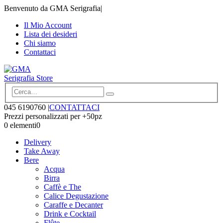
Benvenuto da GMA Serigrafia
|
Il Mio Account
Lista dei desideri
Chi siamo
Contattaci
045 6190760
|
CONTATTACI
Prezzi personalizzati per +50pz
0 elementi
0
Delivery
Take Away
Bere
Acqua
Birra
Caffè e The
Calice Degustazione
Caraffe e Decanter
Drink e Cocktail
Flûte