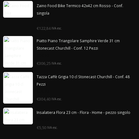
Zaino Food Bike Termico 42x42 cm Rosso - Conf.
singola
0
€122,84
IVA esc.
di
5
Piatto Piano Triangolare Samphire Verde 31 cm
Stonecast Churchill - Conf. 12 Pezzi
0
€306,25
IVA esc.
di
5
Tazza Caffè Grigia 10 cl Stonecast Churchill - Conf. 48
Pezzi
0
€304,40
IVA esc.
di
5
Insalatiera Flora 23 cm - Flora - Home - pezzo singolo
0
€5,50
IVA esc.
di
5