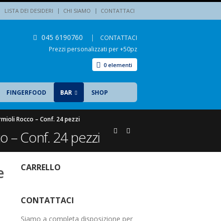
LISTA DEI DESIDERI
CHI SIAMO
CONTATTACI
045 6190760
|
CONTATTACI
Prezzi personalizzati per +50pz
0 elementi
FINGERFOOD
BAR
SHOP
rmioli Rocco – Conf. 24 pezzi
o – Conf. 24 pezzi
CARRELLO
e
CONTATTACI
Siamo a completa disposizione per