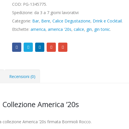
COD:
PG-1345775
.
Spedizione: da 3 a 7 giorni lavorativi
Categorie:
Bar
,
Bere
,
Calice Degustazione
,
Drink e Cocktail
.
Etichette:
america
,
america '20s
,
calice
,
gin
,
gin tonic
.
Recensioni (0)
– Collezione America ’20s
lla collezione America ’20s firmata Bormioli Rocco.