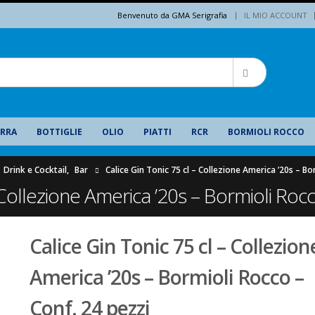
|
Benvenuto da GMA Serigrafia
IL MIO ACCOUNT
IRRA
BOTTIGLIE
OLIO
PIATTI
RCR
BORMIOLI ROCCO
Drink e Cocktail
,
Bar
Calice Gin Tonic 75 cl – Collezione America ’20s – Bo
 Collezione America ’20s – Bormioli Rocc
Calice Gin Tonic 75 cl – Collezion
America ’20s – Bormioli Rocco –
Conf. 24 pezzi