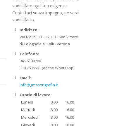
soddisfare ogni tua esigenza.
Contattaci senza impegno, ne sarai
soddisfatto.
Indirizzo:
Via Molini, 21 - 37030 - San Vittore
di Colognola ai Colli - Verona
Telefono:
045 6190760
338 7636591 (anche WhatsApp)
Email:
info@gmaserigrafia.it
Orario di lavoro:
Lunedi
8.00
16.00
Martedi
8.00
16.00
Mercoledi
8.00
16.00
Giovedi
8.00
16.00