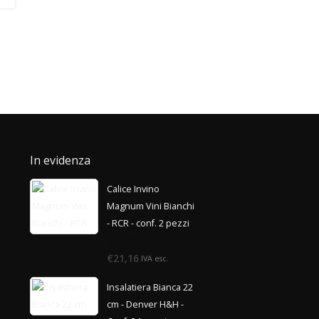
In evidenza
Calice Invino
Magnum Vini Bianchi
- RCR - conf. 2 pezzi
0
€21,16
IVA esc.
di
5
Insalatiera Bianca 22
cm - Denver H&H -