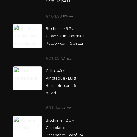
Conf. 24 pezzi
0
€164,83
IVA esc.
di
5
Bicchiere 49,7 cl -
Giove Satin - Bormioli
Rocco - conf. 6 pezzi
0
€21,05
IVA esc.
di
5
Calice 40 cl -
Vinoteque - Luigi
Bormioli - conf. 6
pezzi
0
€31,14
IVA esc.
di
5
Bicchiere 42 cl -
Casablanca -
Pasabahce - conf. 24