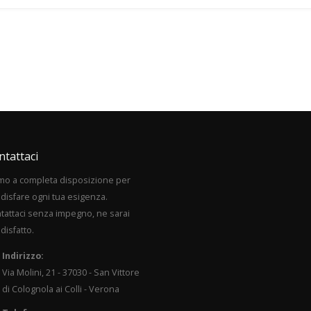
ntattaci
mo a completa disposizione per
disfare ogni tua esigenza.
tattaci senza impegno, ne sarai
disfatto.
Indirizzo:
Via Molini, 21 - 37030 - San Vittore
di Colognola ai Colli - Verona