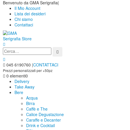
Benvenuto da GMA Serigrafia
|
Il Mio Account
Lista dei desideri
Chi siamo
Contattaci
045 6190760
|
CONTATTACI
Prezzi personalizzati per +50pz
0 elementi
0
Delivery
Take Away
Bere
Acqua
Birra
Caffè e The
Calice Degustazione
Caraffe e Decanter
Drink e Cocktail