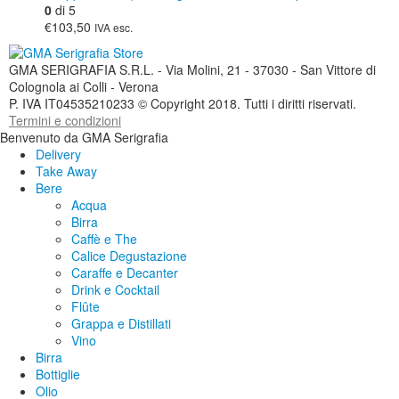
0
di 5
€103,50
IVA esc.
GMA SERIGRAFIA S.R.L. - Via Molini, 21 - 37030 - San Vittore di
Colognola ai Colli - Verona
P. IVA IT04535210233 © Copyright 2018. Tutti i diritti riservati.
Termini e condizioni
Benvenuto da GMA Serigrafia
Delivery
Take Away
Bere
Acqua
Birra
Caffè e The
Calice Degustazione
Caraffe e Decanter
Drink e Cocktail
Flûte
Grappa e Distillati
Vino
Birra
Bottiglie
Olio