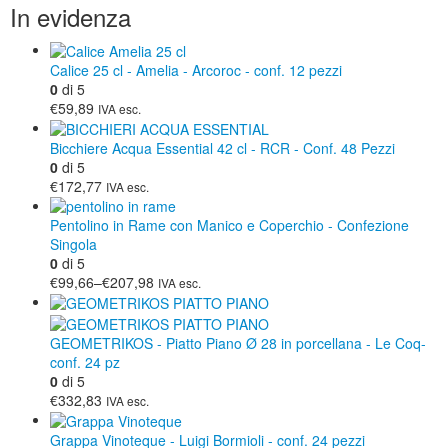
In evidenza
Calice 25 cl - Amelia - Arcoroc - conf. 12 pezzi
0
di 5
€59,89
IVA esc.
Bicchiere Acqua Essential 42 cl - RCR - Conf. 48 Pezzi
0
di 5
€172,77
IVA esc.
Pentolino in Rame con Manico e Coperchio - Confezione
Singola
0
di 5
€99,66
–
€207,98
IVA esc.
GEOMETRIKOS - Piatto Piano Ø 28 in porcellana - Le Coq-
conf. 24 pz
0
di 5
€332,83
IVA esc.
Grappa Vinoteque - Luigi Bormioli - conf. 24 pezzi