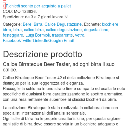
Richiedi sconto per acquisto a pallet
COD:
MO-123836
.
Spedizione: da 3 a 7 giorni lavorativi
Categorie:
Bere
,
Birra
,
Calice Degustazione
.
Etichette:
bicchiere
birra
,
birra
,
calice birra
,
calice degustazione
,
degustazione
,
festeggiare
,
Luigi Bormioli
,
trasparente
,
vetro
.
Facebook
Twitter
LinkedIn
Google+
Email
Descrizione prodotto
Calice Birrateque Beer Tester, ad ogni birra il suo
calice.
Calice Birrateque Beer Tester 42 cl della collezione Birrateque si
distingue per la sua leggerezza ed eleganza.
Raccoglie la schiuma in uno strato fine e compatto ed esalta le note
specifiche di qualsiasi birra caratterizzandone lo spettro aromatico,
con una resa nettamente superiore ai classici bicchieri da birra.
La collezione Birrateque è stata realizzata in collaborazione con
specialisti internazionali dell’analisi sensoriale.
Ogni stile di birra ha le proprie caratteristiche, per questa ragione
ogni stile di birra deve essere servita in un bicchiere adeguato e