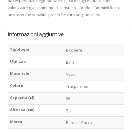
dall’esperienza degli specialisti e dal design esclusivo per
valorizzare ogni momento di consumo. I prodotti Bormioli Rocco
uniscono funzionalità, praticità e cura nei particolari.
Informazioni aggiuntive
Tipologia
Bicchiere
Utilizzo
Birra
Materiale
Vetro
Colore
Trasparente
Capacità (cl)
26
Altezza (cm)
7,1
Marca
Bormioli Rocco