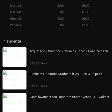
Martedi
8.00
16.00
Mercoledi
8.00
16.00
Giovedi
8.00
16.00
Venerdi
8.00
12.00
In evidenza
Acqua 39 cl - Diamond - Bormioli Rocco - Conf. 24 pezzi
0
€75,84
IVA esc.
di
5
Bicchiere Dosatore Graduato lt.0,5 - PYREX - 6 pezzi
0
€39,12
IVA esc.
di
5
Pasta lavamani con Dosatore Procar Verde 3 L – Golmar
–