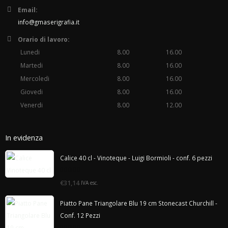
Email:
info@gmaserigrafia.it
Orario di lavoro:
Lunedi
8.00
16.00
Martedi
8.00
16.00
Mercoledi
8.00
16.00
Giovedi
8.00
16.00
Venerdi
8.00
12.00
In evidenza
Calice 40 cl - Vinoteque - Luigi Bormioli - conf. 6 pezzi
0
€31,14
IVA esc.
di
5
Piatto Pane Triangolare Blu 19 cm Stonecast Churchill -
Conf. 12 Pezzi