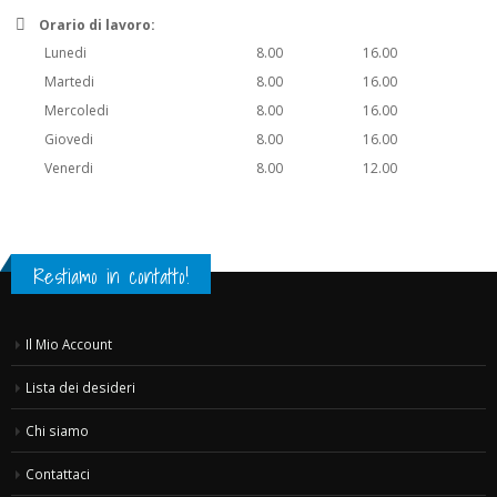
Orario di lavoro:
Lunedi
8.00
16.00
Martedi
8.00
16.00
Mercoledi
8.00
16.00
Giovedi
8.00
16.00
Venerdi
8.00
12.00
Restiamo in contatto!
Il Mio Account
Lista dei desideri
Chi siamo
Contattaci