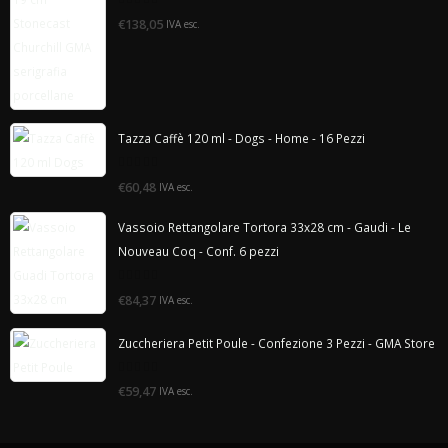
0
€138,05
IVA esc.
di
5
Tazza Caffè 120 ml - Dogs - Home - 16 Pezzi
0
€60,48
IVA esc.
di
5
Vassoio Rettangolare Tortora 33x28 cm - Gaudi - Le
Nouveau Coq - Conf. 6 pezzi
0
€84,37
IVA esc.
di
5
Zuccheriera Petit Poule - Confezione 3 Pezzi - GMA Store
0
€59,47
IVA esc.
di
5