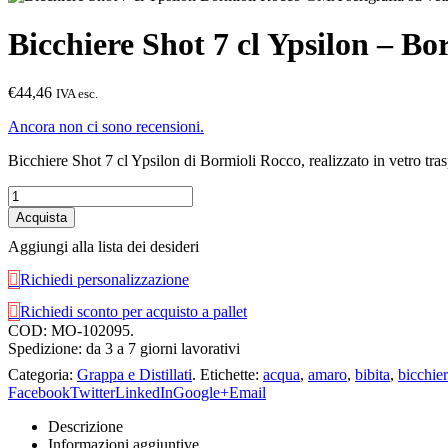
Bicchiere Shot 7 cl Ypsilon – Bo
€44,46
IVA esc.
Ancora non ci sono recensioni.
Bicchiere Shot 7 cl Ypsilon di Bormioli Rocco, realizzato in vetro traspa
Acquista
Aggiungi alla lista dei desideri
Richiedi personalizzazione
Richiedi sconto per acquisto a pallet
COD:
MO-102095
.
Spedizione: da 3 a 7 giorni lavorativi
Categoria:
Grappa e Distillati
.
Etichette:
acqua
,
amaro
,
bibita
,
bicchie
Facebook
Twitter
LinkedIn
Google+
Email
Descrizione
Informazioni aggiuntive