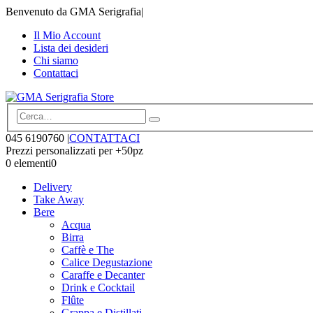
Benvenuto da GMA Serigrafia
|
Il Mio Account
Lista dei desideri
Chi siamo
Contattaci
045 6190760
|
CONTATTACI
Prezzi personalizzati per +50pz
0 elementi
0
Delivery
Take Away
Bere
Acqua
Birra
Caffè e The
Calice Degustazione
Caraffe e Decanter
Drink e Cocktail
Flûte
Grappa e Distillati