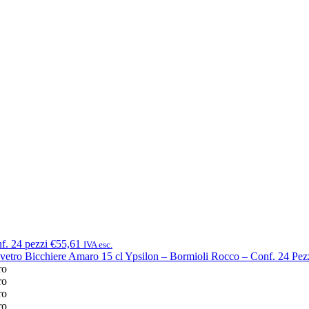
f. 24 pezzi
€55,61
IVA esc.
Bicchiere Amaro 15 cl Ypsilon – Bormioli Rocco – Conf. 24 Pez