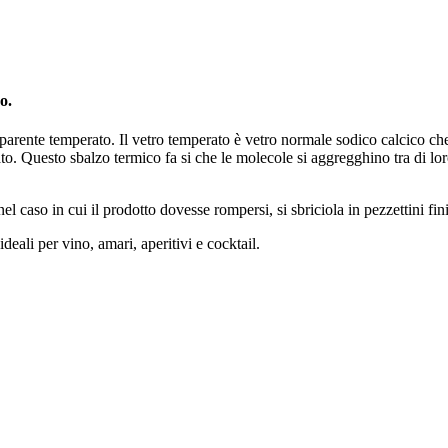
o.
sparente temperato. Il vetro temperato è vetro normale sodico calcico ch
o. Questo sbalzo termico fa si che le molecole si aggregghino tra di loro
 caso in cui il prodotto dovesse rompersi, si sbriciola in pezzettini fini
ideali per vino, amari, aperitivi e cocktail.