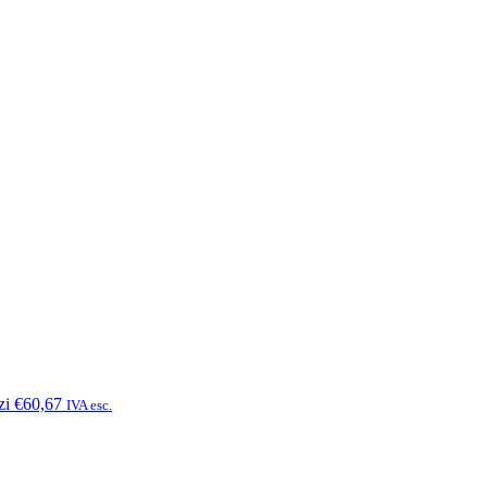
zi
€60,67
IVA esc.