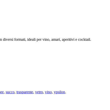
diversi formati, ideali per vino, amari, aperitivi e cocktail.
ore
,
succo
,
trasparente
,
vetro
,
vino
,
ypsilon
.