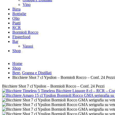
Vino
Birra
Bottiglie
Olio
Piatti
RCR
Bormioli Rocco
Fingerfood
Bar
Vassoi
Shop
Home
Shop
Bere
,
Grappa e Distillati
Bicchiere Shot 7 cl Ypsilon – Bormioli Rocco – Conf. 24 Pezzi
Bicchiere Shot 7 cl Ypsilon – Bormioli Rocco – Conf. 24 Pezzi
Timeless Bicchiere Liquore 8 cl – RCR – Con