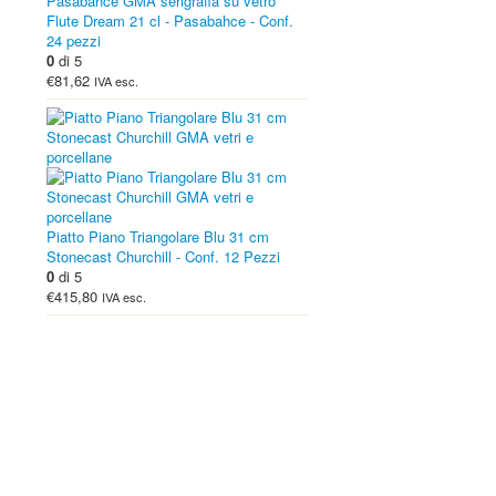
Flute Dream 21 cl - Pasabahce - Conf.
24 pezzi
0
di 5
€81,62
IVA esc.
Piatto Piano Triangolare Blu 31 cm
Stonecast Churchill - Conf. 12 Pezzi
0
di 5
€415,80
IVA esc.