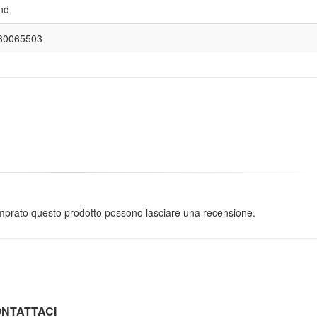
nd
60065503
omprato questo prodotto possono lasciare una recensione.
NTATTACI