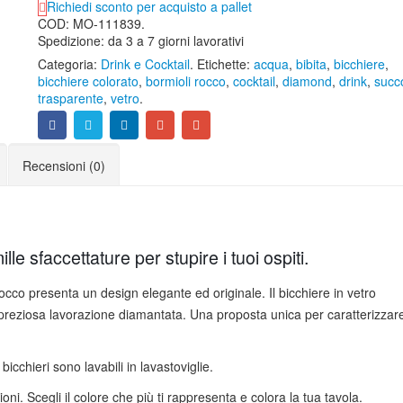
Richiedi sconto per acquisto a pallet
COD:
MO-111839
.
Spedizione: da 3 a 7 giorni lavorativi
Categoria:
Drink e Cocktail
.
Etichette:
acqua
,
bibita
,
bicchiere
,
bicchiere colorato
,
bormioli rocco
,
cocktail
,
diamond
,
drink
,
succ
trasparente
,
vetro
.
Recensioni (0)
le sfaccettature per stupire i tuoi ospiti.
occo presenta un design elegante ed originale. Il bicchiere in vetro
 preziosa lavorazione diamantata. Una proposta unica per caratterizzar
 bicchieri sono lavabili in lavastoviglie.
ioni. Scegli il colore che più ti rappresenta e colora la tua tavola.