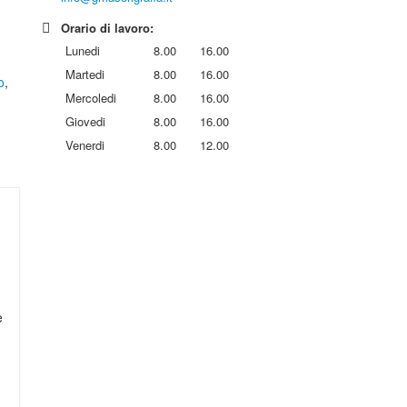
Orario di lavoro:
Lunedi
8.00
16.00
Martedi
8.00
16.00
o
,
Mercoledi
8.00
16.00
Giovedi
8.00
16.00
Venerdi
8.00
12.00
e