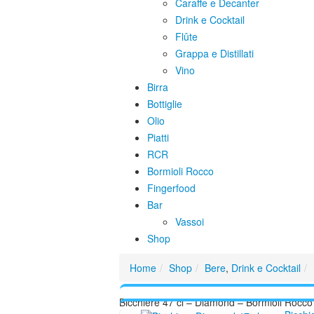
Caraffe e Decanter
Drink e Cocktail
Flûte
Grappa e Distillati
Vino
Birra
Bottiglie
Olio
Piatti
RCR
Bormioli Rocco
Fingerfood
Bar
Vassoi
Shop
Home
Shop
Bere
,
Drink e Cocktail
Bicchiere 47 cl – Diamond – Bormioli Rocco 