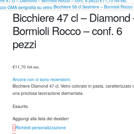
ere 47 cl – Diamond – Bormioli Rocco – conf. 6 pezzi
€11,70
IVA esc.
Bicchiere 58 cl Sestriere – Bormioli Rocco
Bicchiere 47 cl – Diamond 
Bormioli Rocco – conf. 6
pezzi
€11,70
IVA esc.
Ancora non ci sono recensioni.
Bicchiere Diamond 47 cl. Vetro colorato in pasta, caratterizzato 
una preziosa lavorazione diamantata.
Esaurito
Aggiungi alla lista dei desideri
Richiedi personalizzazione