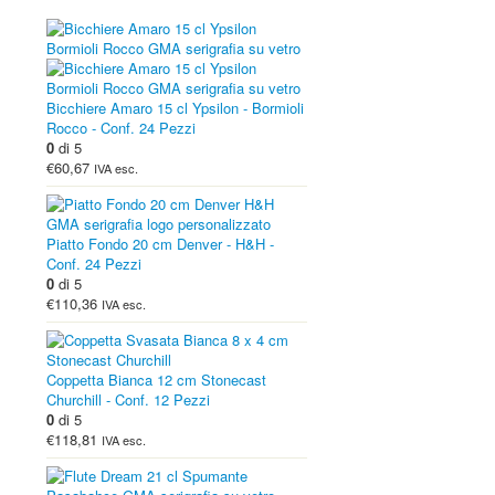
Bicchiere Amaro 15 cl Ypsilon - Bormioli
Rocco - Conf. 24 Pezzi
0
di 5
€60,67
IVA esc.
Piatto Fondo 20 cm Denver - H&H -
Conf. 24 Pezzi
0
di 5
€110,36
IVA esc.
Coppetta Bianca 12 cm Stonecast
Churchill - Conf. 12 Pezzi
0
di 5
€118,81
IVA esc.