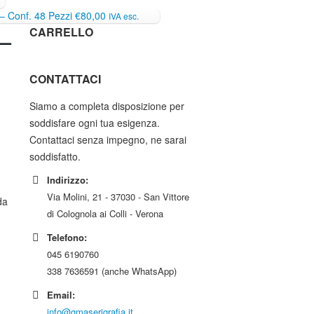
 – Conf. 48 Pezzi
€80,00
IVA esc.
–
CARRELLO
CONTATTACI
Siamo a completa disposizione per
soddisfare ogni tua esigenza.
Contattaci senza impegno, ne sarai
soddisfatto.
Indirizzo:
Via Molini, 21 - 37030 - San Vittore
da
di Colognola ai Colli - Verona
Telefono:
045 6190760
338 7636591 (anche WhatsApp)
Email:
info@gmaserigrafia.it