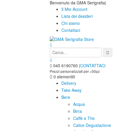
Benvenuto da GMA Serigrafia
|
Il Mio Account
Lista dei desideri
Chi siamo
Contattaci
045 6190760
|
CONTATTACI
Prezzi personalizzati per +50pz
0 elementi
0
Delivery
Take Away
Bere
Acqua
Birra
Caffè e The
Calice Degustazione